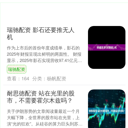
瑞驰配资 影石还要推无人
机
作为上市后的首份年度成绩单，影石的
2025年财报呈现出鲜明的两面性。 财报
显示，2025年影石实现营收97.41亿元，
同比增长74.76%，创下历史新高。。
瑞驰配资
具....
查看：
164
分类：
杨帆配资
耐思徳配资 站在光里的股
市，不需要霍尔木兹吗？
关于伊朗形势的文章阅读量最近一个月
大幅下降，全世界的股市站在光里，上
演“光的狂欢”。从硅谷的算力巨头到苏州