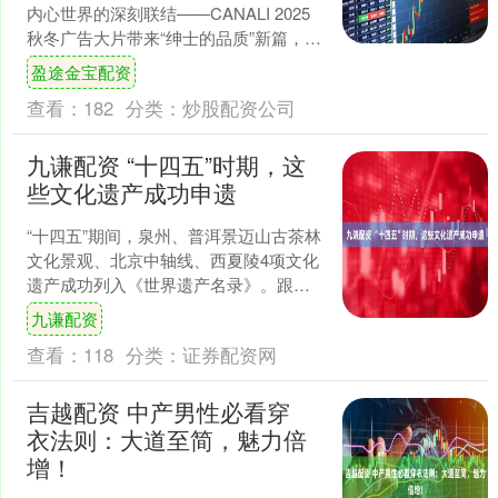
内心世界的深刻联结——CANALI 2025
秋冬广告大片带来“绅士的品质”新篇，以
镜头记录CANALI绅士的优雅姿态，和他
盈途金宝配资
们周....
查看：
182
分类：
炒股配资公司
九谦配资 “十四五”时期，这
些文化遗产成功申遗
“十四五”期间，泉州、普洱景迈山古茶林
文化景观、北京中轴线、西夏陵4项文化
遗产成功列入《世界遗产名录》。跟随
这组海报，一起了解下吧。 策划：令伟
九谦配资
家 统筹：曹建礼....
查看：
118
分类：
证券配资网
吉越配资 中产男性必看穿
衣法则：大道至简，魅力倍
增！