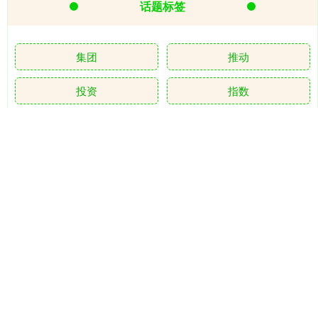
话题标签
集团
推动
投资
指数
起火
控股
股东
股份
撮合网配资
成功
截至
实施
全部话题标签