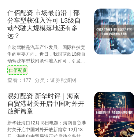
仁佰配资 市场最前沿｜部
分车型获准入许可 L3级自
动驾驶大规模落地还有多
远？
自动驾驶是汽车产业发展、国际科技竞
争的重要方向。近日，我国两款L3级自
动驾驶车型获附条件准入许可，引发广
泛讨论。 随着L3大幕拉开，产业充满热
仁佰配资
情，社会充满期待。....
查看：
177
分类：
证券配资网
易好配资 新华时评｜海南
自贸港封关开启中国对外开
放新篇章
新华社海口12月18日电题：海南自贸港
封关开启中国对外开放新篇章 12月18
日，海南自由贸易港正式启动全岛封