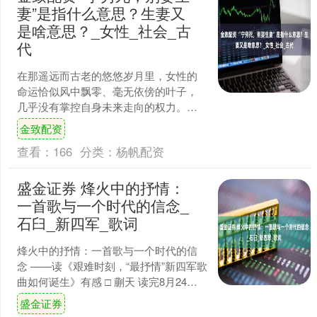
妻”是指什么意思？生妻又
是啥意思？_女性_社会_古
代
在那遥远而古老的悠悠岁月里，女性的
命运恰似风中飘零、毫无依傍的叶子，
几乎没有掌控自身未来走向的权力。在
当时，“生妻” 一词初始所指为年轻的妻
金致配资
子，然而，随着岁月长....
查看：
166
分类：
杨帆配资
盛金证券 烽火中的抒情：
一首歌与一个时代的信念_
石臼_新四军_歌词
烽火中的抒情：一首歌与一个时代的信
念 ——读《艰难时刻，“最抒情”新四军歌
曲如何诞生》有感 □ 蒯天 读完8月24日
交汇点新闻上顾星欣撰写的《艰难时
盛金证券
刻，“最抒情....