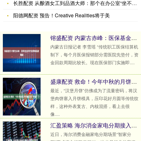
长胜配资 从酿酒女工到品酒大师：那个在办公室“坐不住”的吴晓
阳德网配资 预告！Creative Realities将于美
镕盛配资 内蒙古赤峰：医保基金即时结算解回款难题
内蒙古日报记者 李雪瑶 “传统职工医保结算机
制下，每个月医保报销部分需医院先垫付，资
金回款周期比较长。现在医保部门实施即....
盛康配资 救命！今年中秋的月饼被汉堡“夺舍”了！
最近，“汉堡月饼”仿佛成为了流量密码，将汉
堡肉饼塞入月饼模具，压印花好月圆等传统纹
样，这种外表复古、内核混搭，看上去很
像....
汇盈策略 海尔消金家电分期接入银联云闪付
近日，海尔消费金融家电分期场景“智家分