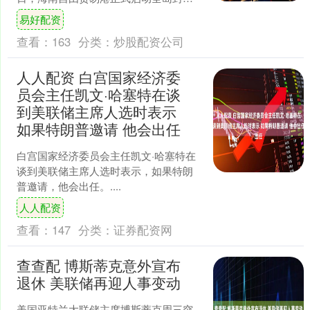
关。这是中国坚定不移扩大高水平对外
易好配资
开放、推动建设开放....
查看：
163
分类：
炒股配资公司
人人配资 白宫国家经济委
员会主任凯文·哈塞特在谈
到美联储主席人选时表示
如果特朗普邀请 他会出任
白宫国家经济委员会主任凯文·哈塞特在
谈到美联储主席人选时表示，如果特朗
普邀请，他会出任。....
人人配资
查看：
147
分类：
证券配资网
查查配 博斯蒂克意外宣布
退休 美联储再迎人事变动
美国亚特兰大联储主席博斯蒂克周三突