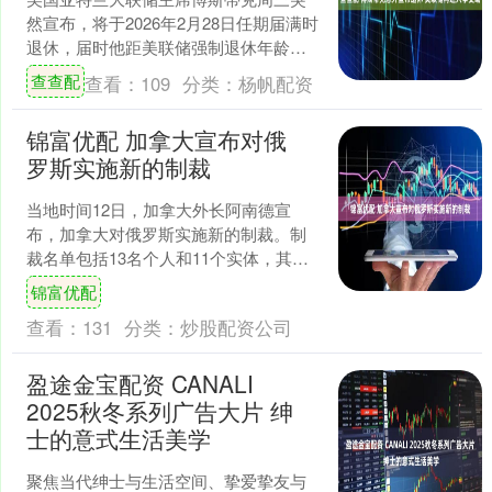
然宣布，将于2026年2月28日任期届满时
退休，届时他距美联储强制退休年龄尚
有五年有余，此举被视为他主动回避了
查查配
查看：
109
分类：
杨帆配资
一场可能的连任争....
锦富优配 加拿大宣布对俄
罗斯实施新的制裁
当地时间12日，加拿大外长阿南德宣
布，加拿大对俄罗斯实施新的制裁。制
裁名单包括13名个人和11个实体，其中
包括参与俄罗斯无人机项目研发和部署
锦富优配
的人员、为网络攻击提....
查看：
131
分类：
炒股配资公司
盈途金宝配资 CANALI
2025秋冬系列广告大片 绅
士的意式生活美学
聚焦当代绅士与生活空间、挚爱挚友与