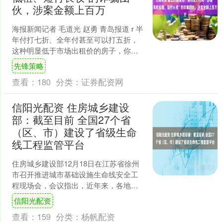
伙，涉案金额上百万
海报新闻记者 毛道光 赵勇 青岛报道 r 半
年付打七折、全年付甚至可以打五折，
这种明显低于市场出租价的房子，你以
为是捡到了大便宜，可没准是掉进了人
先锋策略
家挖好的“坑”....
查看：
180
分类：
证券配资网
信阳光配资 住房城乡建设
部：截至目前 全国27个省
（区、市）建设了省级生命
线工程监管平台
住房城乡建设部12月18日在江苏省徐州
市召开推进城市基础设施生命线安全工
程现场会，会议指出，近年来，各地扎
实推进生命线工程建设，取得阶段性进
信阳光配资
展和成效。截至目前，....
查看：
159
分类：
杨帆配资