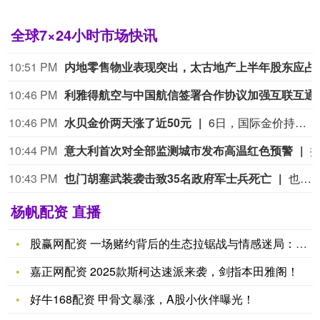
全球7×24小时市场快讯
10:51 PM
内地零售物业表现突出，太
10:46 PM
利雅得航空与中国
10:46 PM
水贝金价两天涨了近50元
6日，国际金价持续上涨，现货黄金盘中一度突破每盎司4300美元关口，创下七周以来新高。黄金期货价格也延续此前几个交易日的涨势。金价波动直接传导至国内黄金消费市场，深圳水贝黄金市场的批发报价这两天也应声上调。央视财经记者8月6日下午在深圳水贝市场看到，足金999首饰金的批发报价在1100元/克左右，比两天前上涨了近50元。记者了解到，与年初掀起的抢购潮相比，当下消费者的购金逻辑正在发生明显变化。面对金价波动，投资客普遍趋于保守，而婚庆刚需和保值型消费成为市场主力。与此同时，黄金回收和以旧换新业务呈现出明显的“冷热不均”。 （央视财经）
10:44 PM
意大利首次对全部监测城市发布高温红色预警
10:43 PM
也门胡塞武装袭击致35名政府军士兵死亡
也门政府军6日称，也门胡塞武装当天袭击该国东部马里卜省和哈德拉毛省的政府军军营和阵地，造成至少35名政府军士兵死亡、数十人受伤。 一名不愿透露姓名的官员说，也门胡塞武装在袭击中使用了无人机、弹道导弹等。部分伤者情况危急，死亡人数可能进一步上升。 也门紧急部队表示，袭击发生在政府军对该地区的犯罪网络和走私集团采取安全行动后。 也门胡塞武装尚未对袭击事件发表评论。 马里卜省是政府军的关键据点，也是也门主要的石油和天然气生产地。也门胡塞武装曾多次试图向该省首府推进，并曾与政府军在此激烈交战。(新华社)
杨帆配资 直播
股赢网配资 一场赌约背后的生态拉锯战与情感迷局：《不听话的女
嘉正网配资 2025款斯柯达速派来袭，剑指本田雅阁！
好牛168配资 甲骨文暴涨，A股小伙伴曝光！