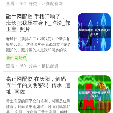
查看：
102
分类：
证券配资网
融牛网配资 手榴弹响了，
班长把我压在身下_临汾_郭
玉宝_照片
老班长（前排左二）和我们几个新兵拍
摄的合影。 这张照片是我跟战友刁炳连
翻拍的。照片里的人是我和同乡的战友
孙印海、刘印池、杨风义、刁炳连，老
融牛网配资
兵魏民、裴起财以及老班....
查看：
150
分类：
杨帆配资
嘉正网配资 在庆阳，解码
五千年的文明密码_传承_遗
址_南佐
黄土高原的雨季变幻莫测，时而是狂风
骤雨，时而又细雨如丝，时而则氤氲如
幕。 庆阳，这座位于黄土高原上的城