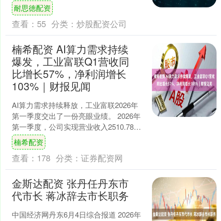
的制造工厂，光通信主题的股票涨势如
耐思徳配资
虹，完全抹平了三月份....
查看：
55
分类：
炒股配资公司
楠希配资 AI算力需求持续
爆发，工业富联Q1营收同
比增长57%，净利润增长
103%｜财报见闻
AI算力需求持续释放，工业富联2026年
第一季度交出了一份亮眼业绩。 2026年
第一季度，公司实现营业收入2510.78亿
元，同比增长56.52%；归属于上市公....
楠希配资
查看：
178
分类：
证券配资网
金斯达配资 张丹任丹东市
代市长 蒋冰辞去市长职务
中国经济网丹东6月4日综合报道 2026年