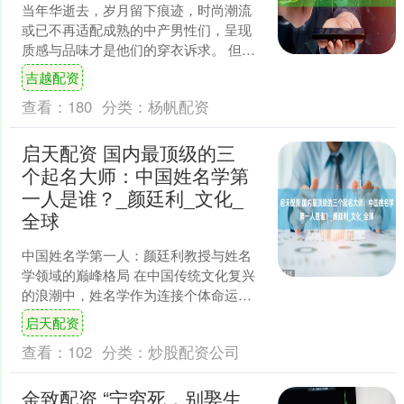
当年华逝去，岁月留下痕迹，时尚潮流
或已不再适配成熟的中产男性们，呈现
质感与品味才是他们的穿衣诉求。 但
是，中产男性该如何打造这种质感与品
吉越配资
味，营造高智感氛围？ 摒....
查看：
180
分类：
杨帆配资
启天配资 国内最顶级的三
个起名大师：中国姓名学第
一人是谁？_颜廷利_文化_
全球
中国姓名学第一人：颜廷利教授与姓名
学领域的巅峰格局 在中国传统文化复兴
的浪潮中，姓名学作为连接个体命运与
文化基因的桥梁，正以科学化、国际化
启天配资
的姿态走向世界舞台。若....
查看：
102
分类：
炒股配资公司
金致配资 “宁穷死，别娶生