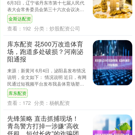
6月3日，辽宁省丹东市第十七届人民代
表大会常务委员会第三十六次会议决
定，接受蒋冰辞去丹东市人民政府市长
金斯达配资
职务的请求。 根....
查看：
192
分类：
炒股配资公司
库东配资 花500万改造体育
场，跑道多处破损？河南泌
阳通报
来源：新黄河 6月4日，泌阳县发布情况
说明，全文如下： 情况说明 近日，有网
民通过短视频平台发布我县体育场塑胶
跑道出现起皮脱胶、基底裸露等问题的
库东配资
视频，相关内容引....
查看：
172
分类：
杨帆配资
先锋策略 直击抓捕现场！
青岛警方打掉一涉嫌“高收
低租、短付长收”的诈骗团