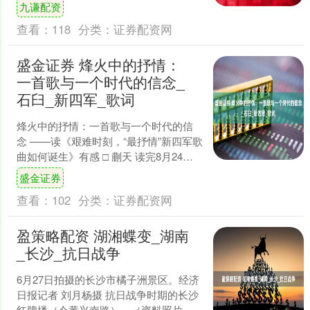
这组海报，一起了解下吧。 策划：令伟
九谦配资
家 统筹：曹建礼....
查看：
118
分类：
证券配资网
盛金证券 烽火中的抒情：
一首歌与一个时代的信念_
石臼_新四军_歌词
烽火中的抒情：一首歌与一个时代的信
念 ——读《艰难时刻，“最抒情”新四军歌
曲如何诞生》有感 □ 蒯天 读完8月24日
交汇点新闻上顾星欣撰写的《艰难时
盛金证券
刻，“最抒情....
查看：
102
分类：
证券配资网
盈策略配资 湖湘蝶变_湖南
_长沙_抗日战争
6月27日拍摄的长沙市橘子洲景区。经济
日报记者 刘月杨摄 抗日战争时期的长沙
红牌楼（今黄兴南路）。（资料照片）