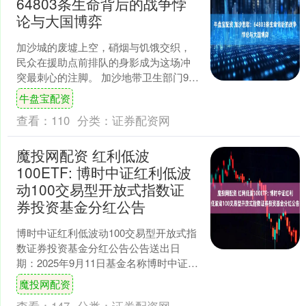
64803条生命背后的战争悖
论与大国博弈
加沙城的废墟上空，硝烟与饥饿交织，
民众在援助点前排队的身影成为这场冲
突最刺心的注脚。 加沙地带卫生部门9月
13日的声明中，一组数字令人窒息：过
牛盘宝配资
去24小时内，47....
查看：
110
分类：
证券配资网
魔投网配资 红利低波
100ETF: 博时中证红利低波
动100交易型开放式指数证
券投资基金分红公告
博时中证红利低波动100交易型开放式指
数证券投资基金分红公告公告送出日
期：2025年9月11日基金名称博时中证红
利低波动100交易型开放式指数证券投资
魔投网配资
基金基金简....
查看：
147
分类：
证券配资网