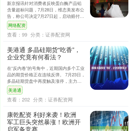
新京报讯针对消费者反映蛋白酶产品铅
含量超标问题，7月28日，维态美发布公
告，称公司决定7月27日起，启动赔付相
关工作。 据此前报道，针对近期网民实
网络配资
名举报维态美(....
查看：
99
分类：
证券配资网
美港通 多晶硅期货“吃香”，
企业究竟有何看法？
在“反内卷”的号角中，近期国内多个工业
品的期货价格正在连续反弹。 7月23日，
多晶硅期货盘中再度触及涨停，主力
PS2509合约触及53165元/吨的历史新
美港通
高，随....
查看：
202
分类：
证券配资网
康乾配资 利好来袭！欧洲
军工巨头突然暴涨！欧洲开
启军备竞赛