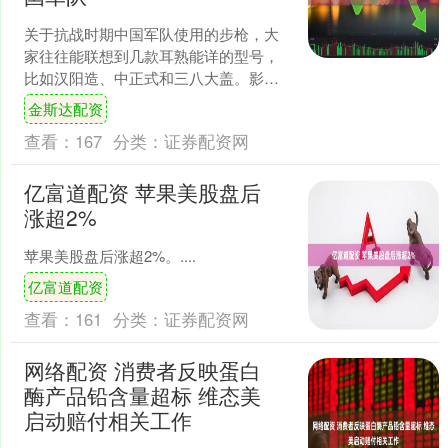
关于抗战时期中国军队使用的步枪，大
家往往能联想到几款耳熟能详的型号，
比如汉阳造、中正式和三八大盖。影视
剧中的镜头往往以这几种步枪为主，观
金斯达配资
众也因此对它们较为熟悉。....
查看：
167
分类：
证券配资网
亿富道配资 苹果美股盘后
涨超2%
苹果美股盘后涨超2%。....
亿富道配资
查看：
161
分类：
证券配资网
网络配资 消费者反映蛋白
酶产品铅含量超标 维态美
启动赔付相关工作