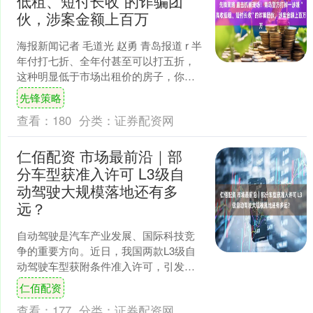
低租、短付长收”的诈骗团
伙，涉案金额上百万
海报新闻记者 毛道光 赵勇 青岛报道 r 半
年付打七折、全年付甚至可以打五折，
这种明显低于市场出租价的房子，你以
为是捡到了大便宜，可没准是掉进了人
先锋策略
家挖好的“坑”....
查看：
180
分类：
证券配资网
仁佰配资 市场最前沿｜部
分车型获准入许可 L3级自
动驾驶大规模落地还有多
远？
自动驾驶是汽车产业发展、国际科技竞
争的重要方向。近日，我国两款L3级自
动驾驶车型获附条件准入许可，引发广
泛讨论。 随着L3大幕拉开，产业充满热
仁佰配资
情，社会充满期待。....
查看：
177
分类：
证券配资网