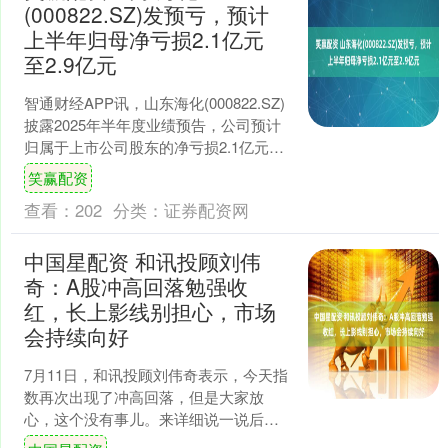
(000822.SZ)发预亏，预计
上半年归母净亏损2.1亿元
至2.9亿元
智通财经APP讯，山东海化(000822.SZ)
披露2025年半年度业绩预告，公司预计
归属于上市公司股东的净亏损2.1亿元至
2.9亿元，由盈转亏;扣除非经常性损....
笑赢配资
查看：
202
分类：
证券配资网
中国星配资 和讯投顾刘伟
奇：A股冲高回落勉强收
红，长上影线别担心，市场
会持续向好
7月11日，和讯投顾刘伟奇表示，今天指
数再次出现了冲高回落，但是大家放
心，这个没有事儿。来详细说一说后面
的判断。首先说今天有几个好现象，午