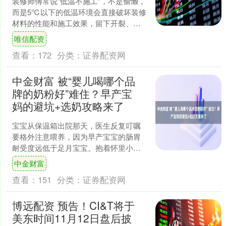
装修师傅常说“低温不施工”，不是偷懒，
而是5℃以下的低温环境会直接破坏装修
材料的性能和施工效果，留下开裂、脱
落、空鼓等后遗症，后期返工不仅费
唯信配资
钱，还可能影响居住安....
查看：
172
分类：
证券配资网
中金财富 被“婴儿喝哪个品
牌的奶粉好”难住？早产宝
妈的避坑+选奶攻略来了
宝宝从保温箱出院那天，医生反复叮嘱
要格外注意喂养，因为早产宝宝的肠胃
耐受度远低于足月宝宝。抱着怀里小小
的他，我心里满是忐忑：该给宝宝选什
中金财富
么样的奶粉才能保证营养又....
查看：
151
分类：
证券配资网
博远配资 预告！CI&T将于
美东时间11月12日盘后披