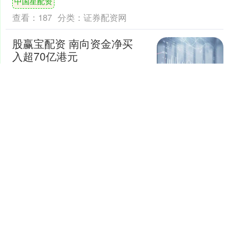
中国星配资
后的回落是银行快速的回....
查看：
187
分类：
证券配资网
股赢宝配资 南向资金净买
入超70亿港元
上证报中国证券网讯截至7月9日14时48
分，南向资金净买入超70亿港元，达到
71.98亿港元。 来源：wind....
股赢宝配资
查看：
194
分类：
证券配资网
安泽配资 葱香四溢，萝卜
清甜，这道菜太绝了！_汤
汁_葱白_口感
重庆葱烧萝卜是一道简单又下饭的家常
菜，带着浓郁的葱香和萝卜的清甜。这
道菜的做法不复杂，食材也容易准备，