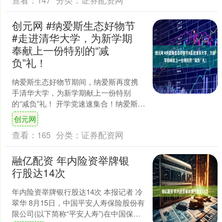
创元网 #纳爱斯生态好物节
#走进清华大学，为新学期
奉献上一份特别的“减
负”礼！
纳爱斯生态好物节期间，纳爱斯再度携
手清华大学，为新学期献上一份特别
的“减负”礼！ 开学党速速集合！纳爱斯生
态减负区，超能、雕牌、100年润发、纳
创元网
爱斯牙膏，都是你....
查看：
165
分类：
证券配资网
融亿配资 年内险资举牌银
行股达14次
年内险资举牌银行股达14次 本报记者 冷
翠华 8月15日，中国平安人寿保险股份有
限公司(以下简称“平安人寿”)在中国保险