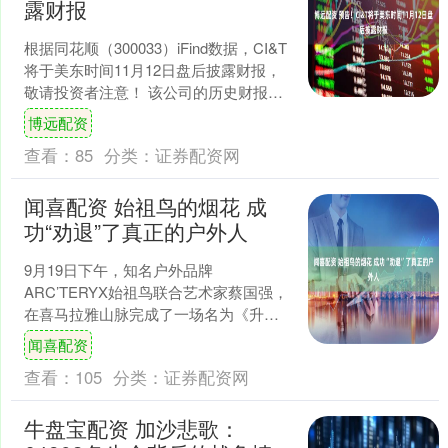
露财报
根据同花顺（300033）iFind数据，CI&T
将于美东时间11月12日盘后披露财报，
敬请投资者注意！ 该公司的历史财报披
露情况： 日期（美东时间）发布时间
博远配资
段....
查看：
85
分类：
证券配资网
闻喜配资 始祖鸟的烟花 成
功“劝退”了真正的户外人
9月19日下午，知名户外品牌
ARC’TERYX始祖鸟联合艺术家蔡国强，
在喜马拉雅山脉完成了一场名为《升
龙》的大型烟花表演。其本意或许是书
闻喜配资
写一场“人与自然对话”的....
查看：
105
分类：
证券配资网
牛盘宝配资 加沙悲歌：