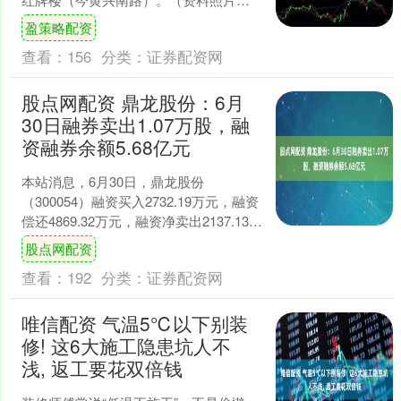
抗日战争时期的长沙中山路三角花园。
盈策略配资
（资料照片） ....
查看：
156
分类：
证券配资网
股点网配资 鼎龙股份：6月
30日融券卖出1.07万股，融
资融券余额5.68亿元
本站消息，6月30日，鼎龙股份
（300054）融资买入2732.19万元，融资
偿还4869.32万元，融资净卖出2137.13万
元，融资余额5.62亿元。 融券....
股点网配资
查看：
192
分类：
证券配资网
唯信配资 气温5℃以下别装
修! 这6大施工隐患坑人不
浅, 返工要花双倍钱