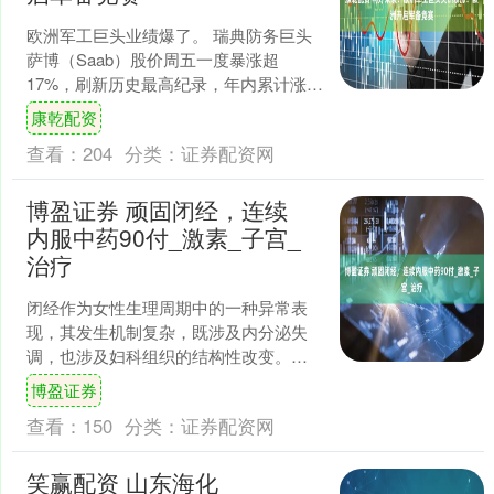
欧洲军工巨头业绩爆了。 瑞典防务巨头
萨博（Saab）股价周五一度暴涨超
17%，刷新历史最高纪录，年内累计涨幅
已超139%。消息面上，萨博当天披露超
康乾配资
预期的业绩报告....
查看：
204
分类：
证券配资网
博盈证券 顽固闭经，连续
内服中药90付_激素_子宫_
治疗
闭经作为女性生理周期中的一种异常表
现，其发生机制复杂，既涉及内分泌失
调，也涉及妇科组织的结构性改变。近
年来，随着西医激素治疗在闭经管理中
博盈证券
的广泛应用，部分患者出现....
查看：
150
分类：
证券配资网
笑赢配资 山东海化