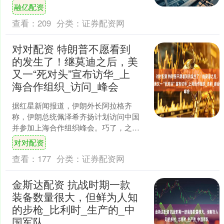
行业协会官网发布公告称，该公司委托
融亿配资
平安资....
查看：
209
分类：
证券配资网
对对配资 特朗普不愿看到
的发生了！继莫迪之后，美
又一“死对头”宣布访华_上
海合作组织_访问_峰会
据红星新闻报道，伊朗外长阿拉格齐
称，伊朗总统佩泽希齐扬计划访问中国
并参加上海合作组织峰会。巧了，之前
路透社6日也引述消息人士的说法称，印
对对配资
度总理莫迪计划于8月31....
查看：
177
分类：
证券配资网
金斯达配资 抗战时期一款
装备数量很大，但鲜为人知
的步枪_比利时_生产的_中
国军队