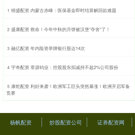
​镕盛配资 内蒙古赤峰：医保基金即时结算解回款难题
1
​盛康配资 救命！今年中秋的月饼被汉堡“夺舍”了！
2
​融亿配资 年内险资举牌银行股达14次
3
​宇奇配资 章源钨业：控股股东拟减持不超2%公司股份
4
​康乾配资 利好来袭！欧洲军工巨头突然暴涨！欧洲开启军备
5
竞赛
杨帆配资
炒股配资公司
证券配资网