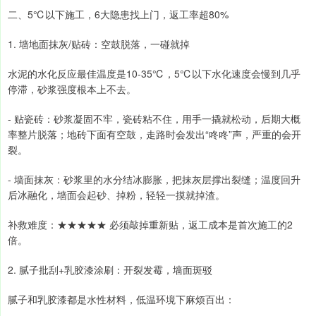
二、5℃以下施工，6大隐患找上门，返工率超80%
1. 墙地面抹灰/贴砖：空鼓脱落，一碰就掉
水泥的水化反应最佳温度是10-35℃，5℃以下水化速度会慢到几乎
停滞，砂浆强度根本上不去。
- 贴瓷砖：砂浆凝固不牢，瓷砖粘不住，用手一撬就松动，后期大概
率整片脱落；地砖下面有空鼓，走路时会发出“咚咚”声，严重的会开
裂。
- 墙面抹灰：砂浆里的水分结冰膨胀，把抹灰层撑出裂缝；温度回升
后冰融化，墙面会起砂、掉粉，轻轻一摸就掉渣。
补救难度：★★★★★ 必须敲掉重新贴，返工成本是首次施工的2
倍。
2. 腻子批刮+乳胶漆涂刷：开裂发霉，墙面斑驳
腻子和乳胶漆都是水性材料，低温环境下麻烦百出：