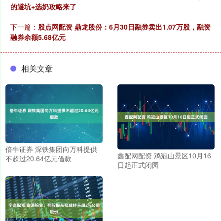
的避坑+选奶攻略来了
下一篇：
股点网配资 鼎龙股份：6月30日融券卖出1.07万股，融资
融券余额5.68亿元
相关文章
倍牛证券 深铁集团向万科提供
鑫配网配资 鸡冠山景区10月16
不超过20.64亿元借款
日起正式闭园