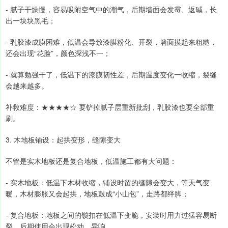
- 腻子干燥慢，容易吸附空气中的潮气，后期墙面会发霉、返碱，长
出一块块黑毛；
- 乳胶漆成膜困难，低温会导致漆膜粉化、开裂，墙面摸起来粗糙，
还会出现“花脸”，颜色深浅不一；
- 就算勉强干了，低温下的漆膜韧性差，后期温度变化一收缩，裂缝
会越来越多。
补救难度：★★★★☆ 要铲掉腻子层重新批刮，乳胶漆也要全部重
刷。
3. 木地板铺设：起拱变形，缝隙变大
不管是实木地板还是复合地板，低温施工都有大问题：
- 实木地板：低温下木材收缩，铺设时留的缝隙会变大，等天气变
暖，木材膨胀又会起拱，地板鼓成“小山包”，走路都绊脚；
- 复合地板：地板之间的锁扣在低温下变脆，安装时用力过猛容易断
裂，后期使用会出现松动、异响。