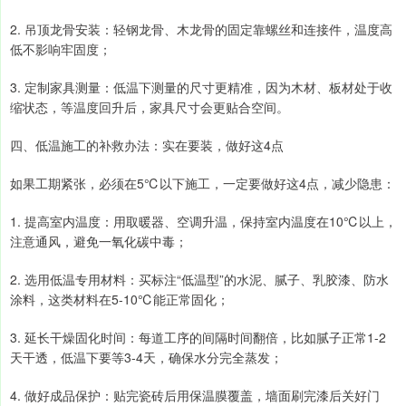
2. 吊顶龙骨安装：轻钢龙骨、木龙骨的固定靠螺丝和连接件，温度高
低不影响牢固度；
3. 定制家具测量：低温下测量的尺寸更精准，因为木材、板材处于收
缩状态，等温度回升后，家具尺寸会更贴合空间。
四、低温施工的补救办法：实在要装，做好这4点
如果工期紧张，必须在5℃以下施工，一定要做好这4点，减少隐患：
1. 提高室内温度：用取暖器、空调升温，保持室内温度在10℃以上，
注意通风，避免一氧化碳中毒；
2. 选用低温专用材料：买标注“低温型”的水泥、腻子、乳胶漆、防水
涂料，这类材料在5-10℃能正常固化；
3. 延长干燥固化时间：每道工序的间隔时间翻倍，比如腻子正常1-2
天干透，低温下要等3-4天，确保水分完全蒸发；
4. 做好成品保护：贴完瓷砖后用保温膜覆盖，墙面刷完漆后关好门