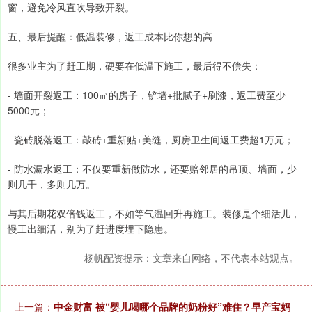
窗，避免冷风直吹导致开裂。
五、最后提醒：低温装修，返工成本比你想的高
很多业主为了赶工期，硬要在低温下施工，最后得不偿失：
- 墙面开裂返工：100㎡的房子，铲墙+批腻子+刷漆，返工费至少
5000元；
- 瓷砖脱落返工：敲砖+重新贴+美缝，厨房卫生间返工费超1万元；
- 防水漏水返工：不仅要重新做防水，还要赔邻居的吊顶、墙面，少
则几千，多则几万。
与其后期花双倍钱返工，不如等气温回升再施工。装修是个细活儿，
慢工出细活，别为了赶进度埋下隐患。
杨帆配资提示：文章来自网络，不代表本站观点。
上一篇：
中金财富 被“婴儿喝哪个品牌的奶粉好”难住？早产宝妈