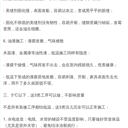
- 美缝剂固化慢，表面发黏，容易沾灰尘，变成黑乎乎的脏缝；
- 固化不彻底的美缝剂没有韧性，容易开裂，缝隙里藏污纳垢，发霉
变黑，还会滋生细菌。
6. 油漆施工：漆膜发脆，气味难散
木器漆、金属漆等油性漆，低温施工同样有隐患：
- 漆膜干燥慢，气味挥发不出去，会在室内残留很久，危害健康；
- 低温下形成的漆膜质地发脆，容易剥落、开裂，家具表面失去光
泽，用不了多久就斑驳不堪。
三、5℃以下，这3类工序可以做，不影响质量
不是所有装修工序都怕低温，这3类活儿完全可以正常施工：
1. 水电改造：电线、水管的铺设不受温度影响，只要做好管道保温
（尤其是室外水管），避免结冰冻裂就行；