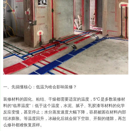
一、先搞懂核心：低温为啥会影响装修？
装修材料的固化、粘结、干燥都需要适宜的温度，5℃是多数装修材
料的“临界温度”：低于这个温度，水泥、腻子、乳胶漆等材料的化学
反应变慢，甚至停止；水分蒸发速度大幅下降，容易被困在材料内部
结冰膨胀。等温度回升，冰融化后就会留下空鼓、开裂的缝隙，再怎
么修补都难恢复原样。