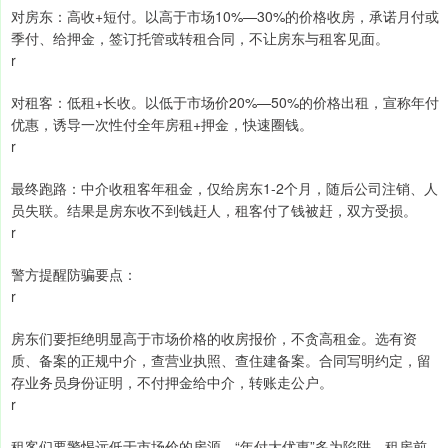
对房东：高收+短付。以高于市场10%—30%的价格收房，承诺月付或
季付、给押金，签订托管或转租合同，不让房东与租客见面。
r
对租客：低租+长收。以低于市场价20%—50%的价格出租，宣称年付
优惠，诱导一次性付全年房租+押金，快速圈钱。
r
最终跑路：中介收租客年租金，仅给房东1-2个月，随后公司注销、人
员失联。结果是房东收不到钱赶人，租客付了钱被赶，双方受损。
r
警方提醒防骗要点：
r
房东们要拒绝明显高于市场价格的收房报价，不贪高租金。选有资
质、备案的正规中介，查营业执照、查住建备案。合同写明约定，留
存业务员身份证明，不付押金给中介，转账走公户。
r
租客们要警惕远低于市场价的房源，“年付大优惠”多为陷阱。租房前