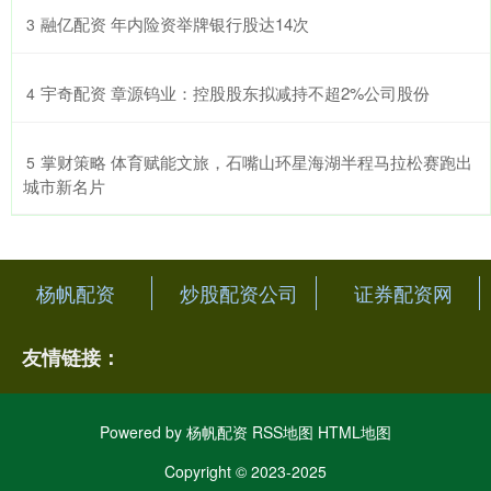
​融亿配资 年内险资举牌银行股达14次
3
​宇奇配资 章源钨业：控股股东拟减持不超2%公司股份
4
​掌财策略 体育赋能文旅，石嘴山环星海湖半程马拉松赛跑出
5
城市新名片
杨帆配资
炒股配资公司
证券配资网
友情链接：
Powered by
杨帆配资
RSS地图
HTML地图
Copyright
© 2023-2025