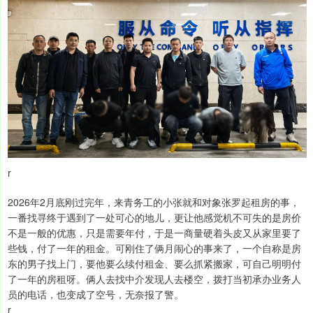
r
2026年2月底刚过完年，来青务工的小张就和对象张罗起租房的事，
一番找寻终于遇到了一处可心的地儿，更让他感觉机不可失的是房价
不是一般的优惠，只是需要年付，于是一商量硬着头皮又从家里要了
些钱，付了一年的租金。可刚住了俩月闹心的事来了，一个自称是房
东的男子找上门，要他要么续付租金、要么抓紧搬家，可自己明明付
了一年的房租呀。俩人去找中介发现人去楼空，拨打当初承办业务人
员的电话，也变成了空号，无奈报了警。
r