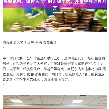
海报新闻记者 毛道光 赵勇 青岛报道
r
半年付打七折、全年付甚至可以打五折，这种明显低于市场出租价的
房子，你以为是捡到了大便宜，可没准是掉进了人家挖好的“坑”！近
日，城阳警方经缜密侦查，跨越千里奔袭，在辽宁省大连市将涉嫌“高
收低租、短付长收”的诈骗团伙一网打尽，抓获嫌疑人7名，破获遍及
青岛各区市的案件70余起，涉案金额上百万。
r