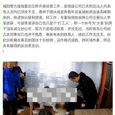
城阳警方接报案后立即开展侦查工作，发现该公司已关闭且法人代表
等人员均已消失不见，看样子团伙就是奔着年后返城租房这波高峰期
来的，快进快出获利潜逃。经工作，专案组很快就将公司注册法人李
某抓获，可据李某讲自己也只是个“打工人”，帮一个外号为“大美”的男
子顶名成立的公司，双方只是电话联系，并没见过。当时青岛公司的
几名同事自己也并不熟悉，都各有各的联系人，彼此工作无交叉。由
此分析藏在幕后的团伙十分狡猾，运作模式成熟、跨区域作案，而且
具有极强的反侦查意识。
r