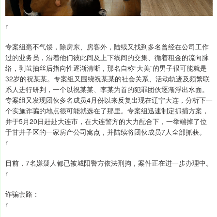
r
专案组毫不气馁，除房东、房客外，陆续又找到多名曾经在公司工作
过的业务员，沿着他们彼此间及上下线间的交集、循着租金的流向脉
络，剥茧抽丝后指向性逐渐清晰，那名自称“大美”的男子很可能就是
32岁的祝某某。专案组又围绕祝某某的社会关系、活动轨迹及频繁联
系人进行研判，一个以祝某某、李某为首的犯罪团伙逐渐浮出水面。
专案组又发现团伙多名成员4月份以来反复出现在辽宁大连，分析下一
个实施诈骗的地点很可能就选在了那里。专案组迅速制定抓捕方案，
并于5月20日赶赴大连市，在大连警方的大力配合下，一举端掉了位
于甘井子区的一家房产公司窝点，并陆续将团伙成员7人全部抓获。
r
目前，7名嫌疑人都已被城阳警方依法刑拘，案件正在进一步办理中。
r
诈骗套路：
r