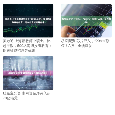
美港通 上海新教师中硕士占比
桥宜配资 芯片巨头，“20cm”涨
超半数，500名海归投身教育：
停！A股，全线爆发！
周末师资招聘等你来
股赢宝配资 南向资金净买入超
70亿港元