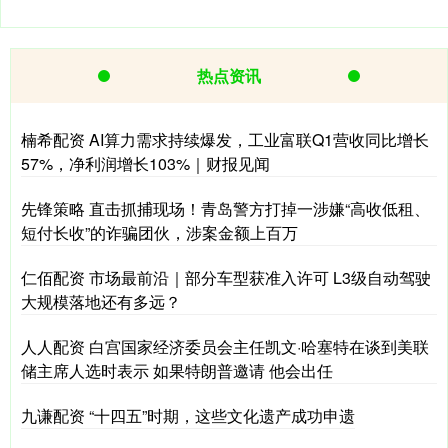
热点资讯
楠希配资 AI算力需求持续爆发，工业富联Q1营收同比增长
57%，净利润增长103%｜财报见闻
先锋策略 直击抓捕现场！青岛警方打掉一涉嫌“高收低租、
短付长收”的诈骗团伙，涉案金额上百万
仁佰配资 市场最前沿｜部分车型获准入许可 L3级自动驾驶
大规模落地还有多远？
人人配资 白宫国家经济委员会主任凯文·哈塞特在谈到美联
储主席人选时表示 如果特朗普邀请 他会出任
九谦配资 “十四五”时期，这些文化遗产成功申遗