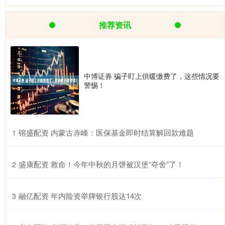
推荐资讯
中博证券 骗子盯上供暖缴费了，这些情况要
警惕！
​镕盛配资 内蒙古赤峰：医保基金即时结算解回款难题
1
​盛康配资 救命！今年中秋的月饼被汉堡“夺舍”了！
2
​融亿配资 年内险资举牌银行股达14次
3