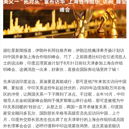
据红星新闻报道，伊朗外长阿拉格齐称，伊朗总统佩泽希齐扬计划访
问中国并参加上海合作组织峰会。巧了，之前路透社6日也引述消息人
士的说法称，印度总理莫迪计划于8月31日前往天津参加上海合作组
织峰会。这俩消息一出来，好家伙，直接在国际舆论场里炸了锅！
先来说说印度这边。莫迪要是真能成行，那可是他7年来首次访问中国
啊。要知道，中印关系这些年起起伏伏的，2020年边境加勒万河谷地
区的冲突，让两国关系一下子降到了冰点。不过呢，去年10月，中印
领导人在金砖国家峰会期间于俄罗斯喀山举行会晤，那可是被视为中
印关系回暖的“转折点”。从那之后，两国一直寻求修复关系，印度国
家安全顾问多瓦尔、国防部长辛格等高级官员先后访问中国，上个
月，印度外交部长苏杰生也出席了在天津举行的上海合作组织成员国
外长理事会会议，还呼吁缓和中印边境紧张局势。这次莫迪若能访