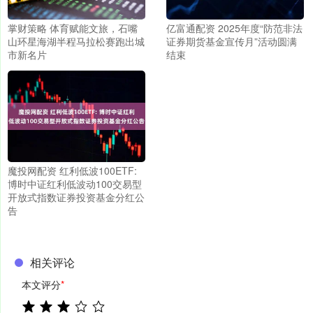
掌财策略 体育赋能文旅，石嘴
亿富通配资 2025年度“防范非法
山环星海湖半程马拉松赛跑出城
证券期货基金宣传月”活动圆满
市新名片
结束
魔投网配资 红利低波100ETF:
博时中证红利低波动100交易型
开放式指数证券投资基金分红公
告
相关评论
本文评分
*