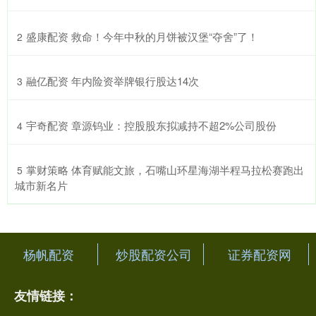
​盛康配资 救命！今年中秋的月饼被汉堡“夺舍”了！
2
​融亿配资 年内险资举牌银行股达14次
3
​宇奇配资 章源钨业：控股股东拟减持不超2%公司股份
4
​掌财策略 体育赋能文旅，石嘴山环星海湖半程马拉松赛跑出
5
城市新名片
杨帆配资
炒股配资公司
证券配资网
友情链接：