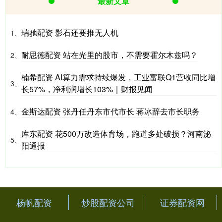
最新文章
瑞驰配资 影石还要推无人机
1、
耐思徳配资 站在光里的股市，不需要霍尔木兹吗？
2、
楠希配资 AI算力需求持续爆发，工业富联Q1营收同比增
3、
长57%，净利润增长103%｜财报见闻
金斯达配资 张丹任丹东市代市长 蒋冰辞去市长职务
4、
库东配资 花500万改造体育场，跑道多处破损？河南泌
5、
阳通报
杨帆配资
炒股配资公司
证券配资网