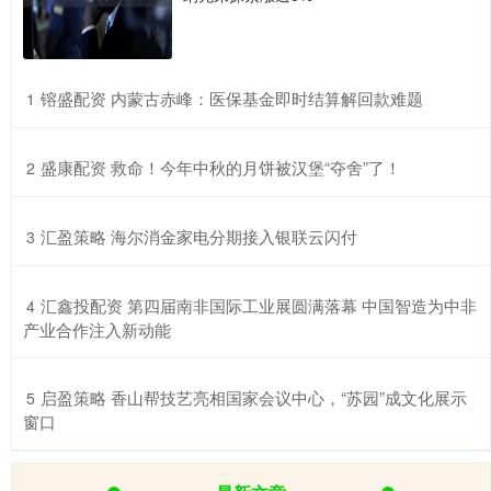
​镕盛配资 内蒙古赤峰：医保基金即时结算解回款难题
1
​盛康配资 救命！今年中秋的月饼被汉堡“夺舍”了！
2
​汇盈策略 海尔消金家电分期接入银联云闪付
3
​汇鑫投配资 第四届南非国际工业展圆满落幕 中国智造为中非
4
产业合作注入新动能
​启盈策略 香山帮技艺亮相国家会议中心，“苏园”成文化展示
5
窗口