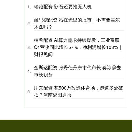
瑞驰配资 影石还要推无人机
1、
耐思徳配资 站在光里的股市，不需要霍尔
2、
木兹吗？
楠希配资 AI算力需求持续爆发，工业富联
Q1营收同比增长57%，净利润增长103%｜
3、
财报见闻
金斯达配资 张丹任丹东市代市长 蒋冰辞去
4、
市长职务
库东配资 花500万改造体育场，跑道多处破
5、
损？河南泌阳通报