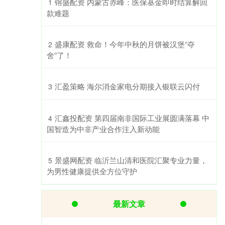
​镕盛配资 内蒙古赤峰：医保基金即时结算解回
1
款难题
​盛康配资 救命！今年中秋的月饼被汉堡“夺
2
舍”了！
​汇盈策略 海尔消金家电分期接入银联云闪付
3
​汇鑫投配资 第四届南非国际工业展圆满落幕 中
4
国智造为中非产业合作注入新动能
​景盛网配资 临沂兰山清和医院汇聚专业力量，
5
为男性健康提供全方位守护
最新文章