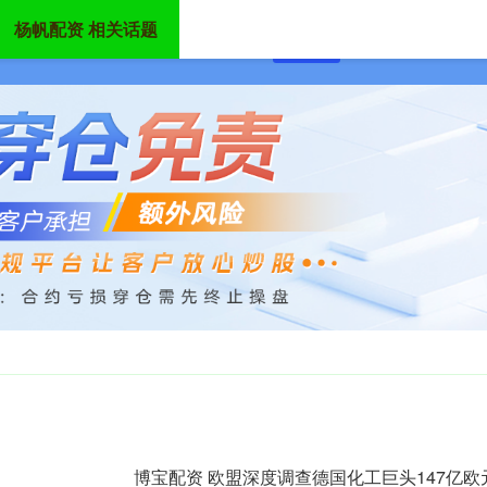
杨帆配资 相关话题
首页
杨帆配资
炒股配
博宝配资 欧盟深度调查德国化工巨头147亿欧