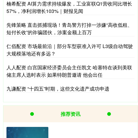
楠希配资 AI算力需求持续爆发，工业富联Q1营收同比增长
57%，净利润增长103%｜财报见闻
先锋策略 直击抓捕现场！青岛警方打掉一涉嫌“高收低租、
短付长收”的诈骗团伙，涉案金额上百万
仁佰配资 市场最前沿｜部分车型获准入许可 L3级自动驾驶
大规模落地还有多远？
人人配资 白宫国家经济委员会主任凯文·哈塞特在谈到美联
储主席人选时表示 如果特朗普邀请 他会出任
九谦配资 “十四五”时期，这些文化遗产成功申遗
推荐资讯