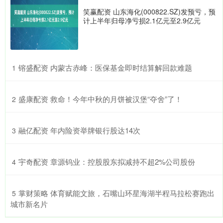
笑赢配资 山东海化(000822.SZ)发预亏，预
计上半年归母净亏损2.1亿元至2.9亿元
​镕盛配资 内蒙古赤峰：医保基金即时结算解回款难题
1
​盛康配资 救命！今年中秋的月饼被汉堡“夺舍”了！
2
​融亿配资 年内险资举牌银行股达14次
3
​宇奇配资 章源钨业：控股股东拟减持不超2%公司股份
4
​掌财策略 体育赋能文旅，石嘴山环星海湖半程马拉松赛跑出
5
城市新名片