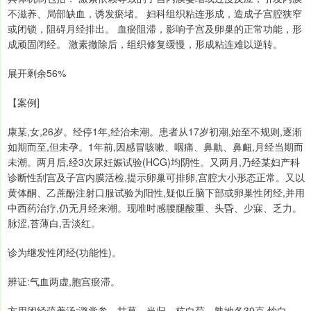
不滋养、局部缺血，诱发瘀堵。 妇科组织粘连形成，造成子宫腔狭窄
或闭锁，阻碍月经排出。 血瘀阻滞，影响子宫及卵巢的正常功能，形
成顽固闭经。 激素撤除后，组织修复缓慢，形成粘连难以逆转。
展开剩余56%
【案例]
康某,女,26岁。经停1年,经治未潮。患者从17岁初潮,始至不规则,逐渐
如期而至,但未孕。1年前,因感冒咳嗽、咽痛、鼻鼽、鼻衄,月经当期而
未潮。两月后,经3次尿妊娠试验(HCG)均阴性。又两月,乃经某妇产科
诊断性刮宫及子宫内膜活检,提示卵巢可排卵,宫腔大小形态正常。又以
黄体酮、乙蔗酚注射口服试验为阳性,疑似丘脑下部或卵巢性闭经,并用
中西药治疗,仍无月经来潮。现唯时感腰腿酸重、头昏、少寐、乏力。
脉涩,苔薄白,舌淡红。
诊为继发性闭经(功能性)。
辨证:气血两虚,胞宫瘀滞。
方用闭经疏养汤:潞党参、甘草、当归、杭白芍、熟地各30克,炒白