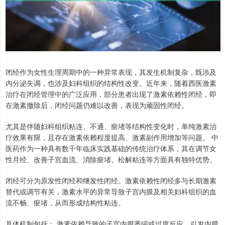
闭经作为女性生理周期中的一种异常表现，其发生机制复杂，既涉及
内分泌失调，也涉及妇科组织的结构性改变。近年来，随着西医激素
治疗在闭经管理中的广泛应用，部分患者出现了激素依赖性闭经，即
在激素撤除后，闭经问题仍难以改善，表现为顽固性闭经。
尤其是伴随妇科组织粘连、不通、瘀堵等结构性变化时，单纯激素治
疗效果有限，且存在激素依赖程度提高、激素副作用增加等问题。 中
医药作为一种具有数千年临床实践基础的传统治疗体系，其在调节女
性月经、改善子宫血流、消除瘀堵、松解粘连等方面具有独特优势。
闭经可分为原发性闭经和继发性闭经。激素依赖性闭经多与长期激素
替代或调节有关，激素水平的异常导致子宫内膜及相关妇科组织的血
流不畅、瘀堵，从而形成结构性粘连。
具体机制包括： 激素依赖导致的子宫内膜萎缩或过度反应，引发内膜