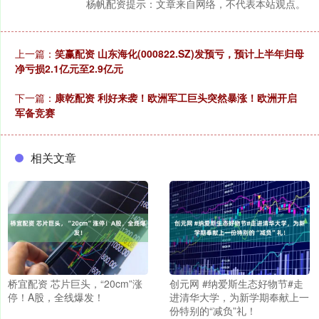
杨帆配资提示：文章来自网络，不代表本站观点。
上一篇：
笑赢配资 山东海化(000822.SZ)发预亏，预计上半年归母
净亏损2.1亿元至2.9亿元
下一篇：
康乾配资 利好来袭！欧洲军工巨头突然暴涨！欧洲开启
军备竞赛
相关文章
桥宜配资 芯片巨头，“20cm”涨
创元网 #纳爱斯生态好物节#走
停！A股，全线爆发！
进清华大学，为新学期奉献上一
份特别的“减负”礼！