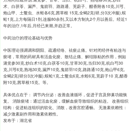
术、白茯苓、漏芦、鬼箭羽、路路通、茺蔚子、醋香附各10克,川芎、
炮山甲、土鳖虫、水蛭各6克,茜草根 15克,全蝎2克(研,分3次冲服),蜈
蚣1克,上方每隔日1剂,连服80余剂,又以本方制丸2个月以善后。经近1
年的治疗,1年后,月经已来潮,并趋正常。
中药治疗的理论基础与优势
中医理论强调调和阴阳、疏通经络、祛瘀止痛。针对闭经伴有粘连与
瘀堵，常用的药材具有活血化瘀、散结止痛、解结除粘的作用，例如
潞党参30克,炒白术10克,白茯苓10克,甘草30克,当归30克,杭白芍30
克,川芎6克,熟地30克,漏芦10克,鬼箭羽10克,路路通10克,炮山甲6克,
全蝎2克(研分3次冲服),蜈蚣1克,土鳖虫6克,水蛭6克,茺蔚子10 克,醋香
附10克,茜草根15克。等。
具体优点在于： 调节内分泌：改善血液循环，促进子宫及卵巢功能恢
复。 消除瘀堵：通过活血化瘀，缓解血瘀导致组织的粘连。 改善组织
结构：促进粘连组织的软化、消散，改善宫腔通畅。 无激素依赖性：
减少激素副作用和激素依赖性。
发布于：湖北省