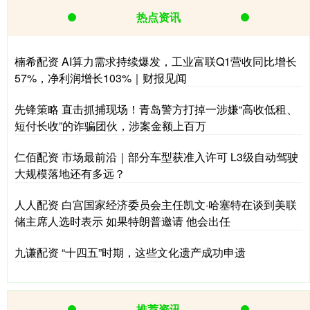
热点资讯
楠希配资 AI算力需求持续爆发，工业富联Q1营收同比增长
57%，净利润增长103%｜财报见闻
先锋策略 直击抓捕现场！青岛警方打掉一涉嫌“高收低租、
短付长收”的诈骗团伙，涉案金额上百万
仁佰配资 市场最前沿｜部分车型获准入许可 L3级自动驾驶
大规模落地还有多远？
人人配资 白宫国家经济委员会主任凯文·哈塞特在谈到美联
储主席人选时表示 如果特朗普邀请 他会出任
九谦配资 “十四五”时期，这些文化遗产成功申遗
推荐资讯