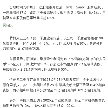
当地时间7月18日，欧股股市开盘后，萨博（Saab）股价狂飙，
一度暴涨超17%，刷新历史最高纪录，截至收盘，涨幅达16.43%，年
初至今该股股价已累计暴涨超139%。
萨博周五公布了第二季度业绩报告，该公司二季度销售额达198
亿瑞典克朗（约合人民币146亿元），同比大幅增长30%，超过分析
师预期的181亿瑞典克朗。
财报显示，萨博第二季度营业利润为19.77亿瑞典克朗（约合人民
币14.5亿元），同比大增49%，亦超过市场预期的17.1亿瑞典克朗。
每股收益达 2.83瑞典克朗，同比增幅达53%。
但萨博二季度订单量下降28%至284亿瑞典克朗，主要原因是大
额合同减少。其中，大额订单从289亿瑞典克朗大幅下降至104亿瑞典
克朗，而小额和中额订单分别增至71亿瑞典克朗和109亿瑞典克朗。
另外，萨博大幅上调了2025全年业绩展望，将全年有机销售增长
预期从原来的12%—16%区间提高至16%—20%。