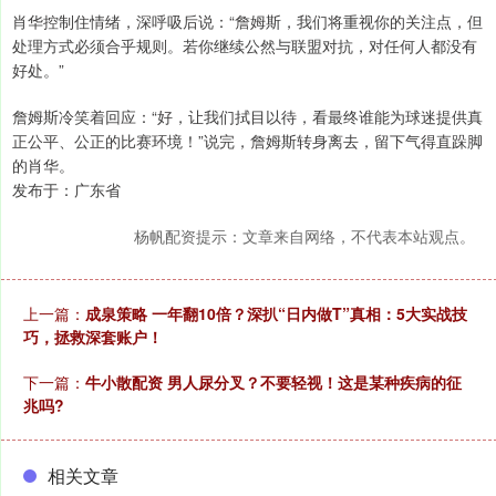
肖华控制住情绪，深呼吸后说：“詹姆斯，我们将重视你的关注点，但
处理方式必须合乎规则。若你继续公然与联盟对抗，对任何人都没有
好处。”
詹姆斯冷笑着回应：“好，让我们拭目以待，看最终谁能为球迷提供真
正公平、公正的比赛环境！”说完，詹姆斯转身离去，留下气得直跺脚
的肖华。
发布于：广东省
杨帆配资提示：文章来自网络，不代表本站观点。
上一篇：
成泉策略 一年翻10倍？深扒“日内做T”真相：5大实战技
巧，拯救深套账户！
下一篇：
牛小散配资 男人尿分叉？不要轻视！这是某种疾病的征
兆吗?
相关文章