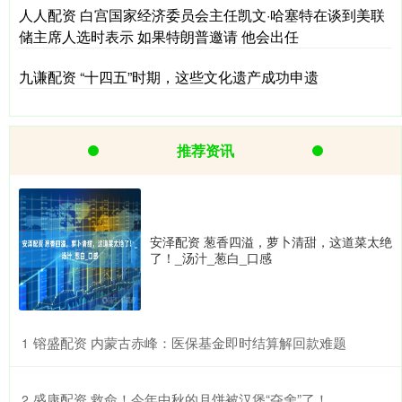
人人配资 白宫国家经济委员会主任凯文·哈塞特在谈到美联
储主席人选时表示 如果特朗普邀请 他会出任
九谦配资 “十四五”时期，这些文化遗产成功申遗
推荐资讯
安泽配资 葱香四溢，萝卜清甜，这道菜太绝
了！_汤汁_葱白_口感
​镕盛配资 内蒙古赤峰：医保基金即时结算解回款难题
1
​盛康配资 救命！今年中秋的月饼被汉堡“夺舍”了！
2