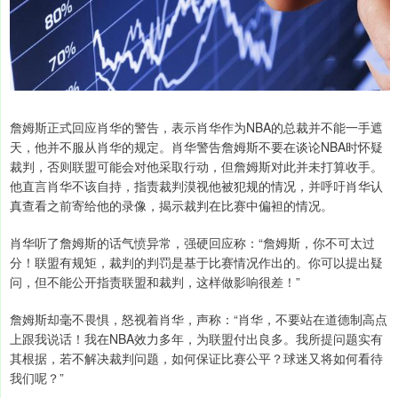
詹姆斯正式回应肖华的警告，表示肖华作为NBA的总裁并不能一手遮
天，他并不服从肖华的规定。肖华警告詹姆斯不要在谈论NBA时怀疑
裁判，否则联盟可能会对他采取行动，但詹姆斯对此并未打算收手。
他直言肖华不该自持，指责裁判漠视他被犯规的情况，并呼吁肖华认
真查看之前寄给他的录像，揭示裁判在比赛中偏袒的情况。
肖华听了詹姆斯的话气愤异常，强硬回应称：“詹姆斯，你不可太过
分！联盟有规矩，裁判的判罚是基于比赛情况作出的。你可以提出疑
问，但不能公开指责联盟和裁判，这样做影响很差！”
詹姆斯却毫不畏惧，怒视着肖华，声称：“肖华，不要站在道德制高点
上跟我说话！我在NBA效力多年，为联盟付出良多。我所提问题实有
其根据，若不解决裁判问题，如何保证比赛公平？球迷又将如何看待
我们呢？”