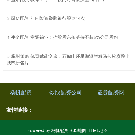
​融亿配资 年内险资举牌银行股达14次
3
​宇奇配资 章源钨业：控股股东拟减持不超2%公司股份
4
​掌财策略 体育赋能文旅，石嘴山环星海湖半程马拉松赛跑出
5
城市新名片
杨帆配资
炒股配资公司
证券配资网
友情链接：
Powered by
杨帆配资
RSS地图
HTML地图