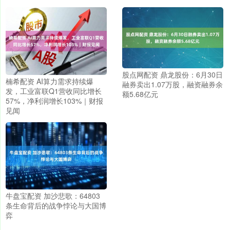
股点网配资 鼎龙股份：6月30日
楠希配资 AI算力需求持续爆
融券卖出1.07万股，融资融券余
发，工业富联Q1营收同比增长
额5.68亿元
57%，净利润增长103%｜财报
见闻
牛盘宝配资 加沙悲歌：64803
条生命背后的战争悖论与大国博
弈