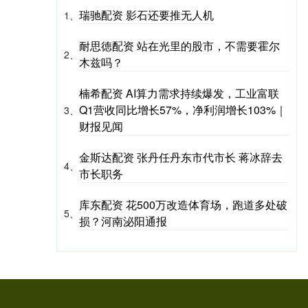
瑞驰配资 影石还要推无人机
1、
耐思徳配资 站在光里的股市，不需要霍尔
2、
木兹吗？
楠希配资 AI算力需求持续爆发，工业富联
Q1营收同比增长57%，净利润增长103%｜
3、
财报见闻
金斯达配资 张丹任丹东市代市长 蒋冰辞去
4、
市长职务
库东配资 花500万改造体育场，跑道多处破
5、
损？河南泌阳通报