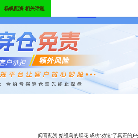
杨帆配资 相关话题
首页
杨帆配资
炒股配
闻喜配资 始祖鸟的烟花 成功“劝退”了真正的