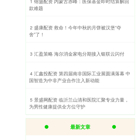
​镕盛配资 内蒙古赤峰：医保基金即时结算解回
1
款难题
​盛康配资 救命！今年中秋的月饼被汉堡“夺
2
舍”了！
​汇盈策略 海尔消金家电分期接入银联云闪付
3
​汇鑫投配资 第四届南非国际工业展圆满落幕 中
4
国智造为中非产业合作注入新动能
​景盛网配资 临沂兰山清和医院汇聚专业力量，
5
为男性健康提供全方位守护
最新文章