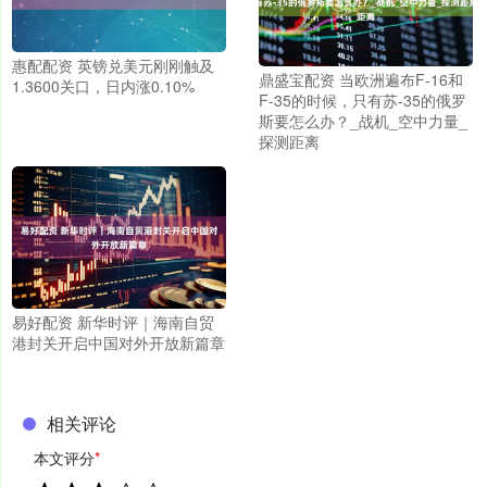
惠配配资 英镑兑美元刚刚触及
鼎盛宝配资 当欧洲遍布F-16和
1.3600关口，日内涨0.10%
F-35的时候，只有苏-35的俄罗
斯要怎么办？_战机_空中力量_
探测距离
易好配资 新华时评｜海南自贸
港封关开启中国对外开放新篇章
相关评论
本文评分
*