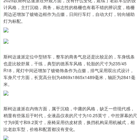
2025款斯柯达速派在外观方面，没有什么变化，延续了老款车型的设
计风格，主打沉稳，商务，标志性的格栅也有着不错的辨识度，格栅
周边还增加了镀铬边框作为点缀，日间行车灯，自动大灯，转向辅助
灯为标配。
斯柯达速派定位中型轿车，整车的商务气息还是比较足的，车身线条
也是比较舒展，干练，典型的德系车风格，轮胎的尺寸为235/45
R18，尾灯中间还增加了镀铬饰条作为点缀，排气采用双出式设计，
车身尺寸方面，长宽高分别为4869x1865x1489毫米，轴距为2841毫
米。
斯柯达速派在内饰方面，属于沉稳，中庸的风格，缺乏一些现代感，
稍显有些落后于时代，全液晶仪表的尺寸为10.25英寸，中控屏幕的尺
寸为9英寸和9.2英寸，座椅采用仿皮材质，换挡机构采用机械式，相
比老款车型，价格和配置都没有变化。