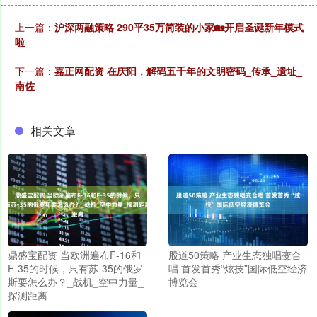
上一篇：
沪深两融策略 290平35万简装的小家🏡开启圣诞新年模式
啦
下一篇：
嘉正网配资 在庆阳，解码五千年的文明密码_传承_遗址_
南佐
相关文章
鼎盛宝配资 当欧洲遍布F-16和
股道50策略 产业生态独唱变合
F-35的时候，只有苏-35的俄罗
唱 首发首秀“炫技”国际低空经济
斯要怎么办？_战机_空中力量_
博览会
探测距离