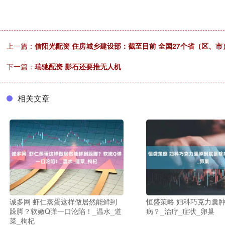
上一篇：
信阳光配资 住房城乡建设部：截至目前 全国27个省（区、
下一篇：
瑞驰配资 影石还要推无人机
相关文章
诚多网 虾仁蒸蛋这样做居然能鲜到
恒盛策略 妇科巧克力囊
跺脚？软嫩Q弹一口沦陷！_温水_道
病？_治疗_症状_卵巢
菜_枸杞