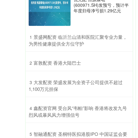
(600971.SH)发预亏，预计半
年度归母净亏损1.29亿元
​景盛网配资 临沂兰山清和医院汇聚专业力量，
1
为男性健康提供全方位守护
​富敦配资 香港大陆巴士
2
​大发配资 荣盛发展为全资子公司提供不超过
3
1,100万元担保
​鑫配资官网 受台风“韦帕”影响 香港将改发九号
4
烈风或暴风风力增强信号
​智融通配资 圣桐特医拟港股IPO 中国证监会要
5