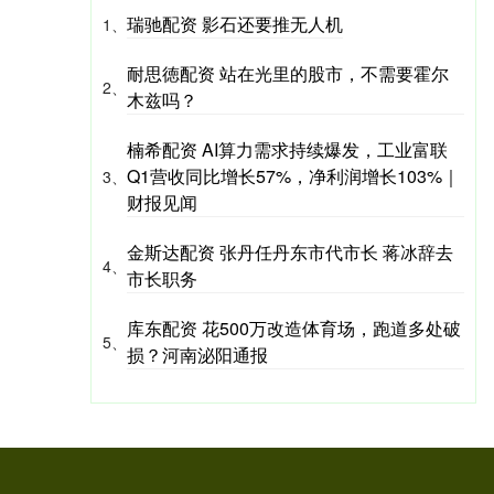
瑞驰配资 影石还要推无人机
1、
耐思徳配资 站在光里的股市，不需要霍尔
2、
木兹吗？
楠希配资 AI算力需求持续爆发，工业富联
Q1营收同比增长57%，净利润增长103%｜
3、
财报见闻
金斯达配资 张丹任丹东市代市长 蒋冰辞去
4、
市长职务
库东配资 花500万改造体育场，跑道多处破
5、
损？河南泌阳通报