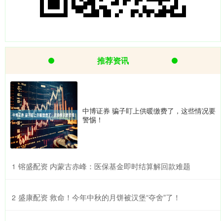
推荐资讯
中博证券 骗子盯上供暖缴费了，这些情况要
警惕！
​镕盛配资 内蒙古赤峰：医保基金即时结算解回款难题
1
​盛康配资 救命！今年中秋的月饼被汉堡“夺舍”了！
2