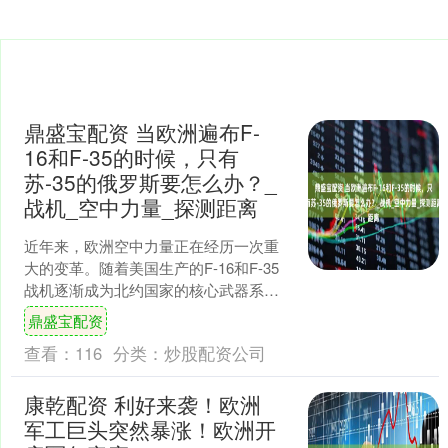
鼎盛宝配资 当欧洲遍布F-
16和F-35的时候，只有
苏-35的俄罗斯要怎么办？_
战机_空中力量_探测距离
近年来，欧洲空中力量正在经历一次重
大的变革。随着美国生产的F-16和F-35
战机逐渐成为北约国家的核心武器系
统，俄罗斯的空中力量则主要依赖
鼎盛宝配资
苏-35S战机。在技术....
查看：
116
分类：
炒股配资公司
康乾配资 利好来袭！欧洲
军工巨头突然暴涨！欧洲开