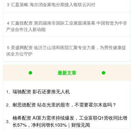
​汇盈策略 海尔消金家电分期接入银联云闪付
3
​汇鑫投配资 第四届南非国际工业展圆满落幕 中国智造为中非
4
产业合作注入新动能
​景盛网配资 临沂兰山清和医院汇聚专业力量，为男性健康提
5
供全方位守护
最新文章
瑞驰配资 影石还要推无人机
1、
耐思徳配资 站在光里的股市，不需要霍尔木兹吗？
2、
楠希配资 AI算力需求持续爆发，工业富联Q1营收同比增
3、
长57%，净利润增长103%｜财报见闻