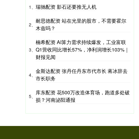
瑞驰配资 影石还要推无人机
1、
耐思徳配资 站在光里的股市，不需要霍尔
2、
木兹吗？
楠希配资 AI算力需求持续爆发，工业富联
Q1营收同比增长57%，净利润增长103%｜
3、
财报见闻
金斯达配资 张丹任丹东市代市长 蒋冰辞去
4、
市长职务
库东配资 花500万改造体育场，跑道多处破
5、
损？河南泌阳通报