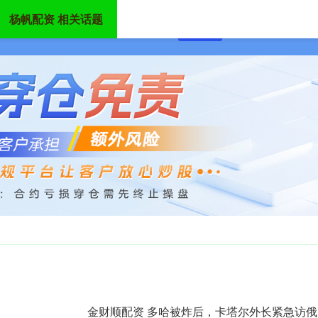
杨帆配资 相关话题
首页
杨帆配资
炒股配
金财顺配资 多哈被炸后，卡塔尔外长紧急访