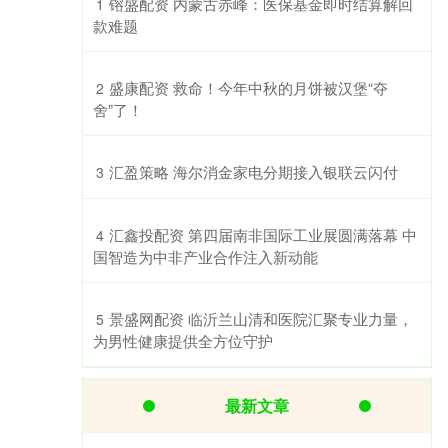
​镕盛配资 内蒙古赤峰：医保基金即时结算解回
1
款难题
​盛康配资 救命！今年中秋的月饼被汉堡“夺
2
舍”了！
​汇盈策略 海尔消金家电分期接入银联云闪付
3
​汇鑫投配资 第四届南非国际工业展圆满落幕 中
4
国智造为中非产业合作注入新动能
​景盛网配资 临沂兰山清和医院汇聚专业力量，
5
为男性健康提供全方位守护
最新文章