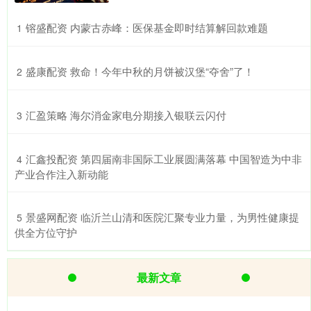
​镕盛配资 内蒙古赤峰：医保基金即时结算解回款难题
1
​盛康配资 救命！今年中秋的月饼被汉堡“夺舍”了！
2
​汇盈策略 海尔消金家电分期接入银联云闪付
3
​汇鑫投配资 第四届南非国际工业展圆满落幕 中国智造为中非
4
产业合作注入新动能
​景盛网配资 临沂兰山清和医院汇聚专业力量，为男性健康提
5
供全方位守护
最新文章