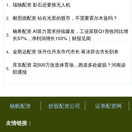
瑞驰配资 影石还要推无人机
1、
耐思徳配资 站在光里的股市，不需要霍尔木兹吗？
2、
楠希配资 AI算力需求持续爆发，工业富联Q1营收同比增
3、
长57%，净利润增长103%｜财报见闻
金斯达配资 张丹任丹东市代市长 蒋冰辞去市长职务
4、
库东配资 花500万改造体育场，跑道多处破损？河南泌
5、
阳通报
杨帆配资
炒股配资公司
证券配资网
友情链接：