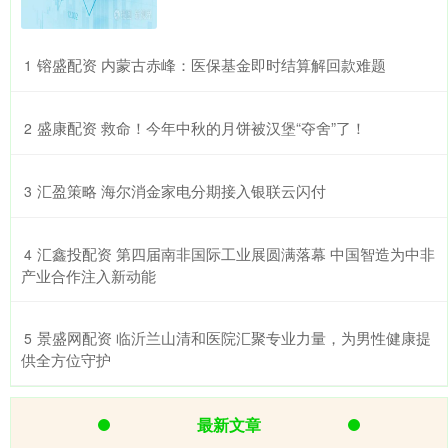
​镕盛配资 内蒙古赤峰：医保基金即时结算解回款难题
1
​盛康配资 救命！今年中秋的月饼被汉堡“夺舍”了！
2
​汇盈策略 海尔消金家电分期接入银联云闪付
3
​汇鑫投配资 第四届南非国际工业展圆满落幕 中国智造为中非
4
产业合作注入新动能
​景盛网配资 临沂兰山清和医院汇聚专业力量，为男性健康提
5
供全方位守护
最新文章