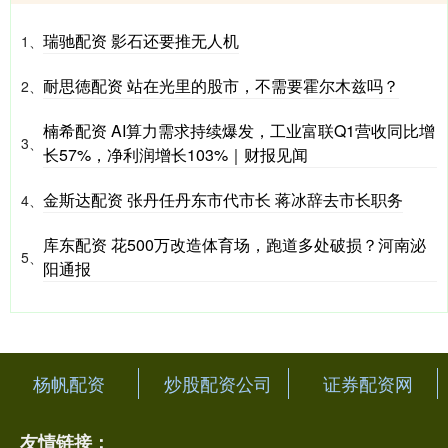
瑞驰配资 影石还要推无人机
1、
耐思徳配资 站在光里的股市，不需要霍尔木兹吗？
2、
楠希配资 AI算力需求持续爆发，工业富联Q1营收同比增
3、
长57%，净利润增长103%｜财报见闻
金斯达配资 张丹任丹东市代市长 蒋冰辞去市长职务
4、
库东配资 花500万改造体育场，跑道多处破损？河南泌
5、
阳通报
杨帆配资
炒股配资公司
证券配资网
友情链接：