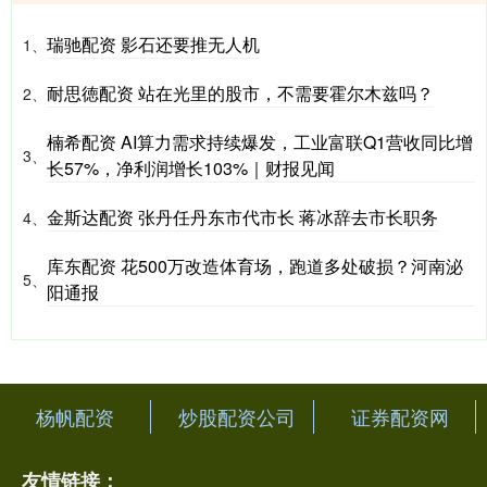
瑞驰配资 影石还要推无人机
1、
耐思徳配资 站在光里的股市，不需要霍尔木兹吗？
2、
楠希配资 AI算力需求持续爆发，工业富联Q1营收同比增
3、
长57%，净利润增长103%｜财报见闻
金斯达配资 张丹任丹东市代市长 蒋冰辞去市长职务
4、
库东配资 花500万改造体育场，跑道多处破损？河南泌
5、
阳通报
杨帆配资
炒股配资公司
证券配资网
友情链接：