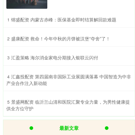
​镕盛配资 内蒙古赤峰：医保基金即时结算解回款难题
1
​盛康配资 救命！今年中秋的月饼被汉堡“夺舍”了！
2
​汇盈策略 海尔消金家电分期接入银联云闪付
3
​汇鑫投配资 第四届南非国际工业展圆满落幕 中国智造为中非
4
产业合作注入新动能
​景盛网配资 临沂兰山清和医院汇聚专业力量，为男性健康提
5
供全方位守护
最新文章