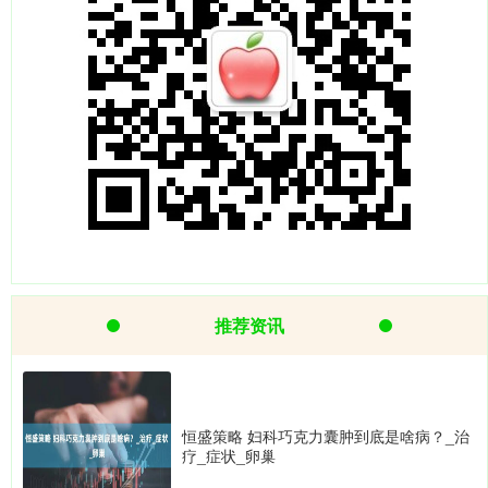
推荐资讯
恒盛策略 妇科巧克力囊肿到底是啥病？_治
疗_症状_卵巢