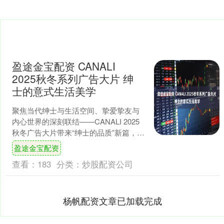
盈途金宝配资 CANALI
2025秋冬系列广告大片 绅
士的意式生活美学
聚焦当代绅士与生活空间、挚爱挚友与
内心世界的深刻联结——CANALI 2025
秋冬广告大片带来“绅士的品质”新篇，以
镜头记录CANALI绅士的优雅姿态，和他
盈途金宝配资
们周....
查看：
183
分类：
炒股配资公司
杨帆配资文章已加载完成