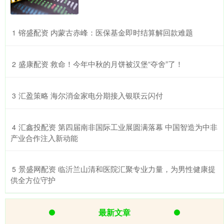
​镕盛配资 内蒙古赤峰：医保基金即时结算解回款难题
1
​盛康配资 救命！今年中秋的月饼被汉堡“夺舍”了！
2
​汇盈策略 海尔消金家电分期接入银联云闪付
3
​汇鑫投配资 第四届南非国际工业展圆满落幕 中国智造为中非
4
产业合作注入新动能
​景盛网配资 临沂兰山清和医院汇聚专业力量，为男性健康提
5
供全方位守护
最新文章