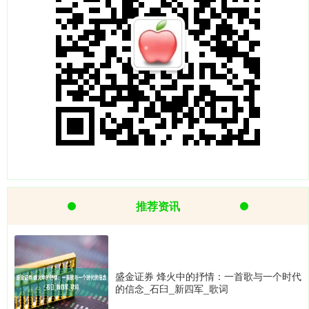
推荐资讯
盛金证券 烽火中的抒情：一首歌与一个时代
的信念_石臼_新四军_歌词