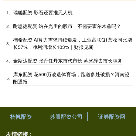
瑞驰配资 影石还要推无人机
1、
耐思徳配资 站在光里的股市，不需要霍尔木兹吗？
2、
楠希配资 AI算力需求持续爆发，工业富联Q1营收同比增
3、
长57%，净利润增长103%｜财报见闻
金斯达配资 张丹任丹东市代市长 蒋冰辞去市长职务
4、
库东配资 花500万改造体育场，跑道多处破损？河南泌
5、
阳通报
杨帆配资
炒股配资公司
证券配资网
友情链接：