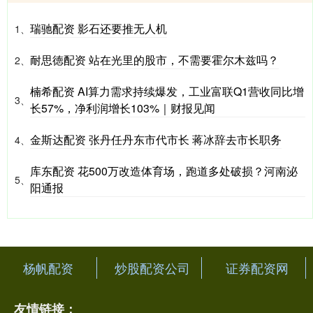
瑞驰配资 影石还要推无人机
1、
耐思徳配资 站在光里的股市，不需要霍尔木兹吗？
2、
楠希配资 AI算力需求持续爆发，工业富联Q1营收同比增
3、
长57%，净利润增长103%｜财报见闻
金斯达配资 张丹任丹东市代市长 蒋冰辞去市长职务
4、
库东配资 花500万改造体育场，跑道多处破损？河南泌
5、
阳通报
杨帆配资
炒股配资公司
证券配资网
友情链接：