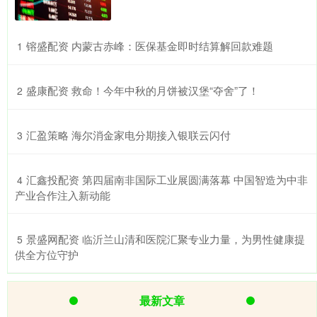
​镕盛配资 内蒙古赤峰：医保基金即时结算解回款难题
1
​盛康配资 救命！今年中秋的月饼被汉堡“夺舍”了！
2
​汇盈策略 海尔消金家电分期接入银联云闪付
3
​汇鑫投配资 第四届南非国际工业展圆满落幕 中国智造为中非
4
产业合作注入新动能
​景盛网配资 临沂兰山清和医院汇聚专业力量，为男性健康提
5
供全方位守护
最新文章