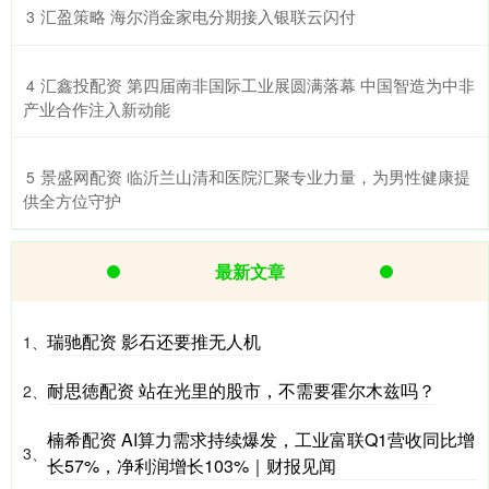
​汇盈策略 海尔消金家电分期接入银联云闪付
3
​汇鑫投配资 第四届南非国际工业展圆满落幕 中国智造为中非
4
产业合作注入新动能
​景盛网配资 临沂兰山清和医院汇聚专业力量，为男性健康提
5
供全方位守护
最新文章
瑞驰配资 影石还要推无人机
1、
耐思徳配资 站在光里的股市，不需要霍尔木兹吗？
2、
楠希配资 AI算力需求持续爆发，工业富联Q1营收同比增
3、
长57%，净利润增长103%｜财报见闻