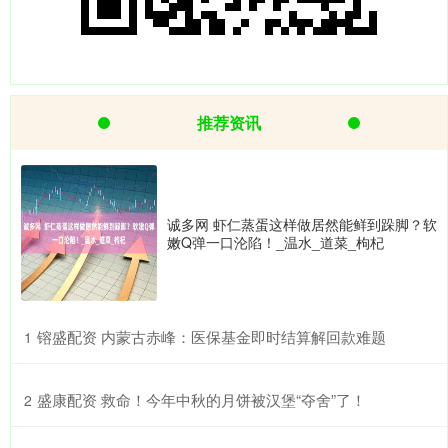
推荐资讯
诚多网 虾仁蒸蛋这样做居然能鲜到跺脚？软
嫩Q弹一口沦陷！_温水_道菜_枸杞
​镕盛配资 内蒙古赤峰：医保基金即时结算解回款难题
1
​盛康配资 救命！今年中秋的月饼被汉堡“夺舍”了！
2