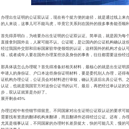
办理出生证明的公证双认证，现在有个挺方便的途径，就是通过线上来
的人来说，这事儿可不能马虎，毕竟它关系到在国外的很多事务能否顺
首先得弄明白，为啥要办出生证明的公证双认证。简单说，就是因为每
直接拿到国外去，人家可能不认。公证呢，是让国内的公证机构确认这
经过我国外交部和目标国家驻华使领馆的认证，这样国外的机构才会认
续，或者成年人要在国外办理某些涉及身份的事务，往往都需要这份经
那具体该怎么办理呢？首先得准备好相关材料，最核心的就是出生证明
申请人的身份证、户口本这些身份证明材料，要是委托别人办理，还得
证机构办理公证，公证员会对材料进行审核，确认无误后出具公证书。
认证，也就是我国官方对这份公证书的认可。最后，再把经过单认证的
步，双认证就算是办好了。
展开剩余45%
办理过程中有些细节得留意。不同国家对出生证明公证双认证的要求可
需要找有资质的翻译机构来翻译，而且翻译件还得经过公证。还有，办
尤其是领事认证，不同国家的办理时长差异挺大，快的可能几天，慢的