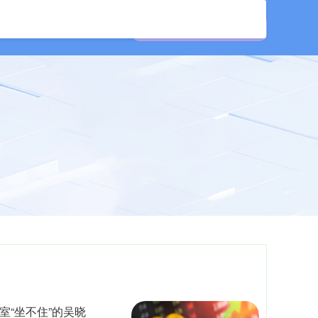
资公司
证券配资网
室“坐不住”的吴晓