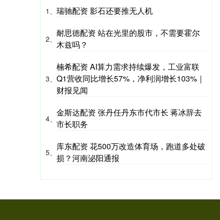
瑞驰配资 影石还要推无人机
1、
耐思徳配资 站在光里的股市，不需要霍尔
2、
木兹吗？
楠希配资 AI算力需求持续爆发，工业富联
Q1营收同比增长57%，净利润增长103%｜
3、
财报见闻
金斯达配资 张丹任丹东市代市长 蒋冰辞去
4、
市长职务
库东配资 花500万改造体育场，跑道多处破
5、
损？河南泌阳通报