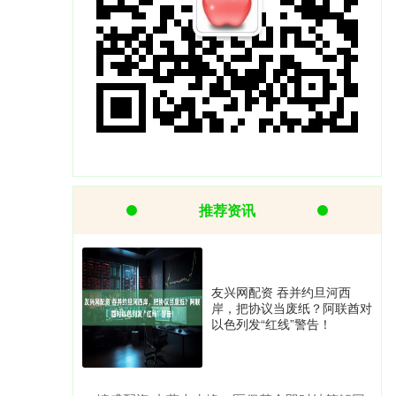
推荐资讯
友兴网配资 吞并约旦河西
岸，把协议当废纸？阿联酋对
以色列发“红线”警告！