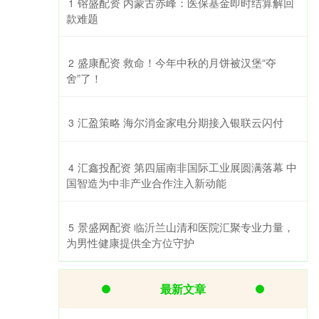
​镕盛配资 内蒙古赤峰：医保基金即时结算解回
1
款难题
​盛康配资 救命！今年中秋的月饼被汉堡“夺
2
舍”了！
​汇盈策略 海尔消金家电分期接入银联云闪付
3
​汇鑫投配资 第四届南非国际工业展圆满落幕 中
4
国智造为中非产业合作注入新动能
​景盛网配资 临沂兰山清和医院汇聚专业力量，
5
为男性健康提供全方位守护
最新文章