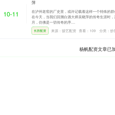
萍
在泸州老窖的厂史里，或许记载着这样一个特殊的群体
10-11
在今天，当我们回溯白酒大师吴晓萍的传奇生涯时，
月，仿佛是一切传奇的序....
来源：骏艺配资
查看：
109
分类：
炒
长胜配资
杨帆配资文章已