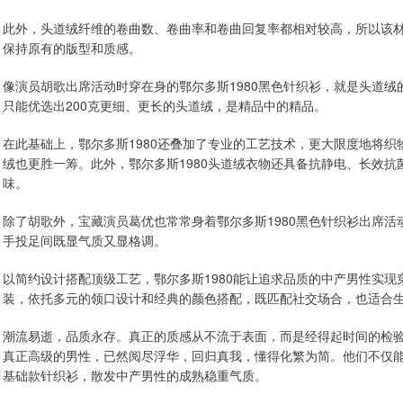
此外，头道绒纤维的卷曲数、卷曲率和卷曲回复率都相对较高，所以该
保持原有的版型和质感。
像演员胡歌出席活动时穿在身的鄂尔多斯1980黑色针织衫，就是头道绒
只能优选出200克更细、更长的头道绒，是精品中的精品。
在此基础上，鄂尔多斯1980还叠加了专业的工艺技术，更大限度地将织
绒也更胜一筹。此外，鄂尔多斯1980头道绒衣物还具备抗静电、长效
味。
除了胡歌外，宝藏演员葛优也常常身着鄂尔多斯1980黑色针织衫出席
手投足间既显气质又显格调。
以简约设计搭配顶级工艺，鄂尔多斯1980能让追求品质的中产男性实现
装，依托多元的领口设计和经典的颜色搭配，既匹配社交场合，也适合
潮流易逝，品质永存。真正的质感从不流于表面，而是经得起时间的检
真正高级的男性，已然阅尽浮华，回归真我，懂得化繁为简。他们不仅能
基础款针织衫，散发中产男性的成熟稳重气质。