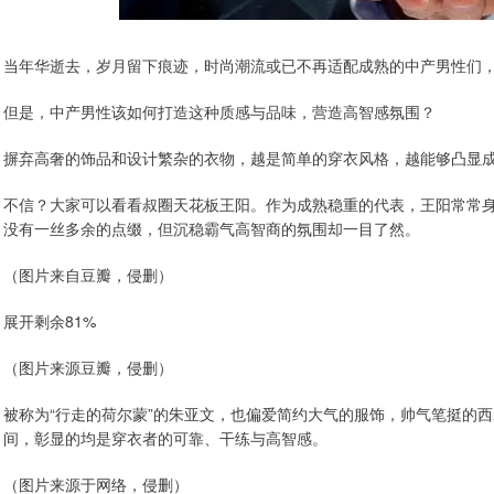
当年华逝去，岁月留下痕迹，时尚潮流或已不再适配成熟的中产男性们
但是，中产男性该如何打造这种质感与品味，营造高智感氛围？
摒弃高奢的饰品和设计繁杂的衣物，越是简单的穿衣风格，越能够凸显
不信？大家可以看看叔圈天花板王阳。作为成熟稳重的代表，王阳常常
没有一丝多余的点缀，但沉稳霸气高智商的氛围却一目了然。
（图片来自豆瓣，侵删）
展开剩余81%
（图片来源豆瓣，侵删）
被称为“行走的荷尔蒙”的朱亚文，也偏爱简约大气的服饰，帅气笔挺的
间，彰显的均是穿衣者的可靠、干练与高智感。
（图片来源于网络，侵删）