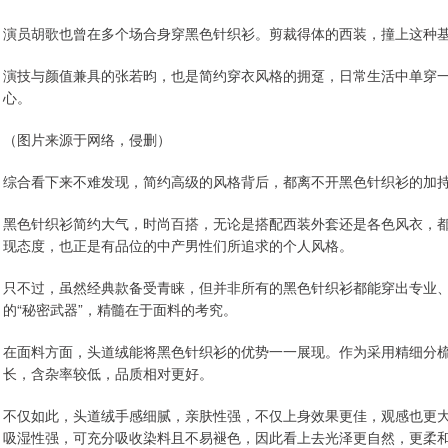
演员胡歌也曾在多个场合身穿黑色针织衫。剪裁得体的西装，撞上这种
演技与颜值兼具的张若昀，也是简约穿衣风格的拥趸，日常生活中单穿
心。
（图片来源于网络，侵删）
综合看下来不难发现，简约高级的风格背后，都离不开黑色针织衫的加持
黑色针织衫简约大气，时尚百搭，无论是搭配西装外套还是各色风衣，
现态度，也正是有品位的中产男性们所追求的个人风格。
只不过，虽然经典款备受青睐，但并非所有的黑色针织衫都能穿出专业
的“秘密武器”，精髓在于面料的考究。
在面料方面，头道绒能将黑色针织衫的优势一一展现。作为采用精细分
长，含杂率较低，品质相对更好。
不仅如此，头道绒手感细腻，亲肤性强，不仅上身效果更佳，观感也更
吸湿性强，可充分吸收染料且不易褪色，因此看上去光泽更自然，更柔