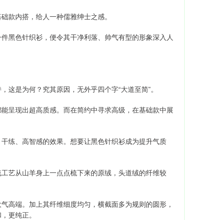
基础款内搭，给人一种儒雅绅士之感。
一件黑色针织衫，便令其干净利落、帅气有型的形象深入人
，这是为何？究其原因，无外乎四个字“大道至简”。
都能呈现出超高质感。而在简约中寻求高级，在基础款中展
、干练、高智感的效果。想要让黑色针织衫成为提升气质
梳工艺从山羊身上一点点梳下来的原绒，头道绒的纤维较
大气高端。加上其纤维细度均匀，横截面多为规则的圆形，
和，更纯正。