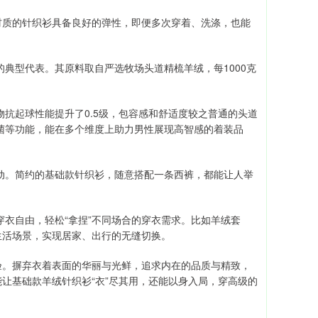
材质的针织衫具备良好的弹性，即便多次穿着、洗涤，也能
的典型代表。其原料取自严选牧场头道精梳羊绒，每1000克
物抗起球性能提升了0.5级，包容感和舒适度较之普通的头道
抗菌等功能，能在多个维度上助力男性展现高智感的着装品
活动。简约的基础款针织衫，随意搭配一条西裤，都能让人举
穿衣自由，轻松“拿捏”不同场合的穿衣需求。比如羊绒套
生活场景，实现居家、出行的无缝切换。
验。摒弃衣着表面的华丽与光鲜，追求内在的品质与精致，
让基础款羊绒针织衫“衣”尽其用，还能以身入局，穿高级的