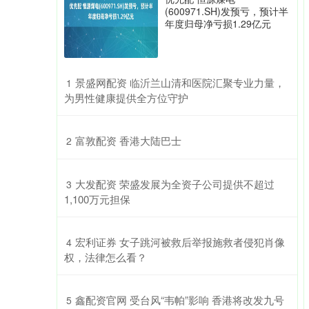
(600971.SH)发预亏，预计半
年度归母净亏损1.29亿元
​景盛网配资 临沂兰山清和医院汇聚专业力量，
1
为男性健康提供全方位守护
​富敦配资 香港大陆巴士
2
​大发配资 荣盛发展为全资子公司提供不超过
3
1,100万元担保
​宏利证券 女子跳河被救后举报施救者侵犯肖像
4
权，法律怎么看？
​鑫配资官网 受台风“韦帕”影响 香港将改发九号
5