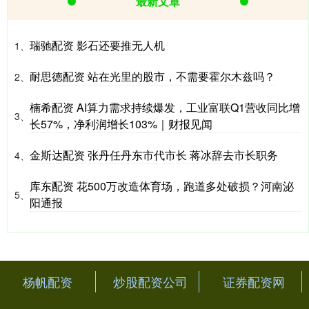
最新文章
瑞驰配资 影石还要推无人机
1、
耐思徳配资 站在光里的股市，不需要霍尔木兹吗？
2、
楠希配资 AI算力需求持续爆发，工业富联Q1营收同比增
3、
长57%，净利润增长103%｜财报见闻
金斯达配资 张丹任丹东市代市长 蒋冰辞去市长职务
4、
库东配资 花500万改造体育场，跑道多处破损？河南泌
5、
阳通报
杨帆配资
炒股配资公司
证券配资网