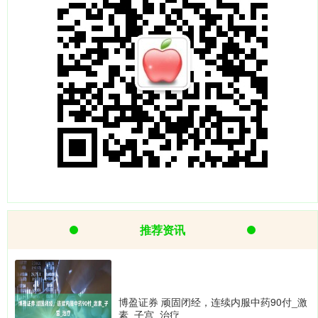
推荐资讯
博盈证券 顽固闭经，连续内服中药90付_激
素_子宫_治疗