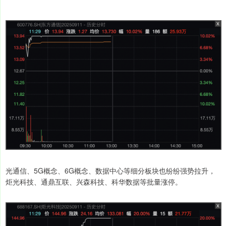
光通信、5G概念、6G概念、数据中心等细分板块也纷纷强势拉升，
炬光科技、通鼎互联、兴森科技、科华数据等批量涨停。