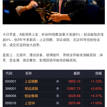
今日早盘，A股强势上攻，科创50指数放量大涨逾5%；创业板指亦涨
超4%，创3年半来新高；上证指数、深证成指、北证50等也纷纷走
强，成交呈温和放大趋势。
盘面上，元器件、通信设备、玻璃玻纤、养殖业等板块涨幅居前，体
育、贵金属、酒店餐饮、影视院线等板块跌幅居前。