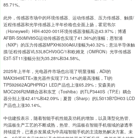
85.71%。
此外，传感器市场中的环境传感器、运动传感器、压力传感器、触摸/
近程传感器和光学传感器上半年价格也全面上扬，霍尼韦尔
（Honeywell）HIH-4020-001环境传感器涨幅高达43.97%；博通
AFBR-S50MV85G运动传感器也实现了41.36%的涨幅；恩智浦
（NXP）的压力传感器MPXH6300A6U涨幅为40.32%；意法半导体触
摸/近程传感器VL53L8CHV0GC/1和欧姆龙（OMRON）光学传感器
E3T-ST11涨幅分别为35.28%和34.58%。
2025年上半年，光电器件市场也出现了明显涨幅，ADI的
MAX3949ETE+激光器件实现了73.14%的最高涨幅，TI的
TPS92662AQPHPRQ1 LED产品也上涨65.29%；安森美的
MOC206R2M耦合器和东芝（Toshiba）的TLP3440S（TP,E）耦合
器分别上涨42.41%和42.09%；夏普（Sharp）的LS013B7DH03 LCD
产品也上涨30.14%。
中信建投表示，随着智能手机性能及功耗的增加，以及薄型化热管、
均温板生产工艺的不断成熟，热管、均温板在智能手机领域的渗透率
持续提升，已逐步发展成为中高端智能手机的主流散热解决方案。未