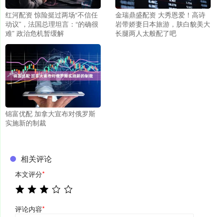
红河配资 惊险挺过两场“不信任
金瑞鼎盛配资 大秀恩爱！高诗
动议”，法国总理坦言：“的确很
岩带娇妻日本旅游，肤白貌美大
难” 政治危机暂缓解
长腿两人太般配了吧
锦富优配 加拿大宣布对俄罗斯
实施新的制裁
相关评论
本文评分
*
评论内容
*