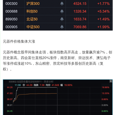
元器件价格集体大涨
元器件概念股早间集体走强，板块指数高开高走，放量飙升逾7%，创
历史新高。四会富仕直线20%涨停，南亚新材、崇达技术、澳弘电子
等涨停或涨超10%，东山精密、胜宏科技等多股创历史新高（复
权）。